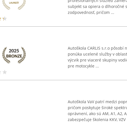
profesionálnych služieb zamer
subjekt sa opiera o dlhoročné s
zodpovednosť, pričom ...
Autoškola CARLIS s.r.o pôsobí 
ponúka ucelené služby v oblasti
výcvik pre viaceré skupiny vodi
pre motocykle ...
Autoškola VaV patrí medzi pop
pričom poskytuje široké spektr
oprávnení, ako sú AM, A1, A2, A,
zabezpečuje školenia KKV, VZV .