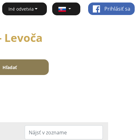
Prihlásiť sa
Iné odvetvia
- Levoča
Hľadať