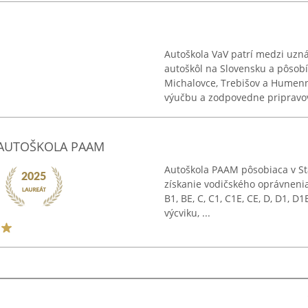
Autoškola VaV patrí medzi uzná
autoškôl na Slovensku a pôsobí
Michalovce, Trebišov a Humenné
výučbu a zodpovedne pripravova
- AUTOŠKOLA PAAM
Autoškola PAAM pôsobiaca v St
získanie vodičského oprávnenia 
B1, BE, C, C1, C1E, CE, D, D1, 
výcviku, ...