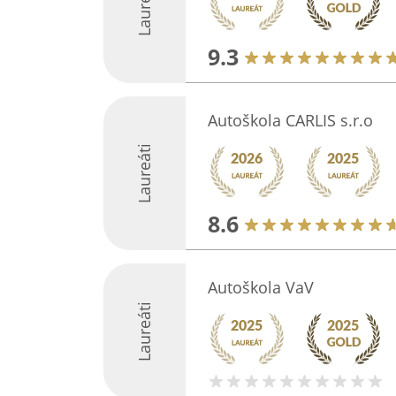
Laureáti
9.3
Autoškola CARLIS s.r.o
Laureáti
8.6
Autoškola VaV
Laureáti