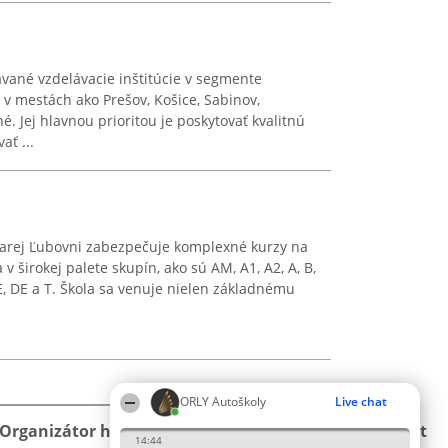
vané vzdelávacie inštitúcie v segmente
 v mestách ako Prešov, Košice, Sabinov,
. Jej hlavnou prioritou je poskytovať kvalitnú
ť ...
arej Ľubovni zabezpečuje komplexné kurzy na
v širokej palete skupín, ako sú AM, A1, A2, A, B,
D1E, DE a T. Škola sa venuje nielen základnému
ORLY Autoškoly
Live chat
Organizátor hodnotenia
Hodnotenie
Kontakt
14:44