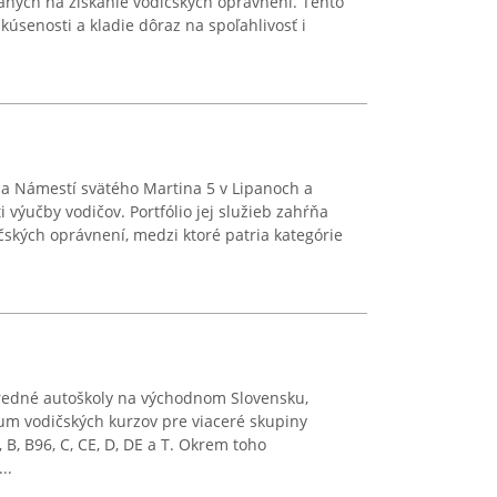
aných na získanie vodičských oprávnení. Tento
kúsenosti a kladie dôraz na spoľahlivosť i
na Námestí svätého Martina 5 v Lipanoch a
 výučby vodičov. Portfólio jej služieb zahŕňa
čských oprávnení, medzi ktoré patria kategórie
redné autoškoly na východnom Slovensku,
um vodičských kurzov pre viaceré skupiny
 B, B96, C, CE, D, DE a T. Okrem toho
..