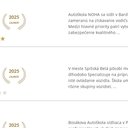
Autoškola NOHA sa sídli v Bar
zameranú na získavanie vodičsk
Medzi hlavné priority patrí vy
zabezpečenie kvalitného ...
V meste Spišská Belá pôsobí mo
dlhodobo špecializuje na príp
isté ovládanie vozidla. Škola 
rôzne skupiny vozidiel, ...
Bosákova Autoškola sídliaca v