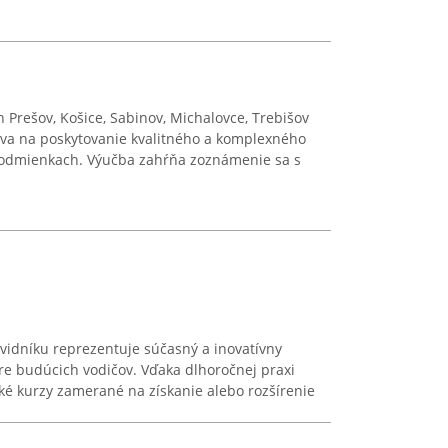
 Prešov, Košice, Sabinov, Michalovce, Trebišov
va na poskytovanie kvalitného a komplexného
podmienkach. Výučba zahŕňa zoznámenie sa s
Svidníku reprezentuje súčasný a inovatívny
re budúcich vodičov. Vďaka dlhoročnej praxi
é kurzy zamerané na získanie alebo rozšírenie