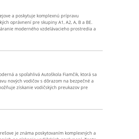
dejove a poskytuje komplexnú prípravu
ých oprávnení pre skupiny A1, A2, A, B a BE.
tváranie moderného vzdelávacieho prostredia a
derná a spoľahlivá Autoškola Fiamčik, ktorá sa
ravu nových vodičov s dôrazom na bezpečné a
umožňuje získanie vodičských preukazov pre
 Prešove je známa poskytovaním komplexných a