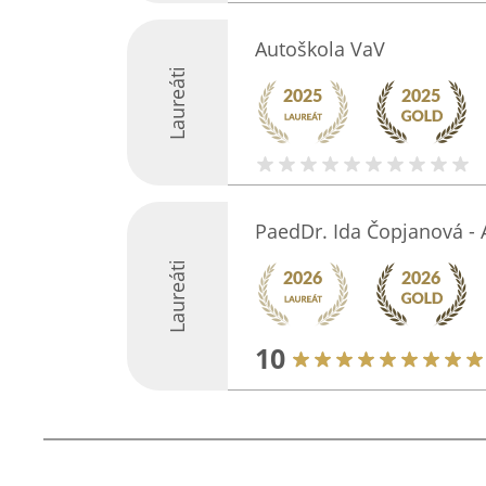
Autoškola VaV
Laureáti
PaedDr. Ida Čopjanová 
Laureáti
10