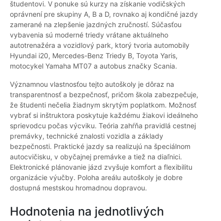
študentovi. V ponuke sú kurzy na získanie vodičských
oprávnení pre skupiny A, B a D, rovnako aj kondičné jazdy
zamerané na zlepšenie jazdných zručností. Súčasťou
vybavenia sú moderné triedy vrátane aktuálneho
autotrenažéra a vozidlový park, ktorý tvoria automobily
Hyundai i20, Mercedes-Benz Triedy B, Toyota Yaris,
motocykel Yamaha MT07 a autobus značky Scania.
Významnou vlastnosťou tejto autoškoly je dôraz na
transparentnosť a bezpečnosť, pričom škola zabezpečuje,
že študenti nečelia žiadnym skrytým poplatkom. Možnosť
vybrať si inštruktora poskytuje každému žiakovi ideálneho
sprievodcu počas výcviku. Teória zahŕňa pravidlá cestnej
premávky, technické znalosti vozidla a základy
bezpečnosti. Praktické jazdy sa realizujú na špeciálnom
autocvičisku, v obyčajnej premávke a tiež na diaľnici.
Elektronické plánovanie jázd zvyšuje komfort a flexibilitu
organizácie výučby. Poloha areálu autoškoly je dobre
dostupná mestskou hromadnou dopravou.
Hodnotenia na jednotlivých