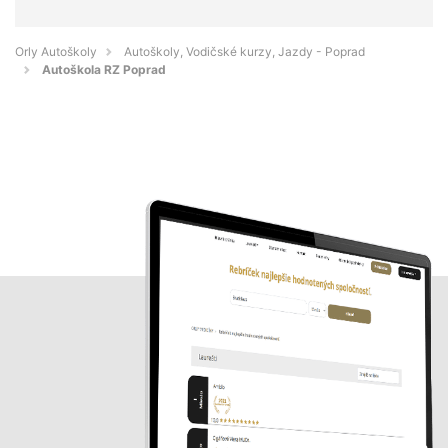
Orly Autoškoly
Autoškoly, Vodičské kurzy, Jazdy - Poprad
Autoškola RZ Poprad