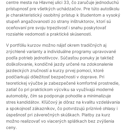
centre mesta na Hlavnej ulici 33, čo zaručuje jednoduchú
prístupnosť pre všetkých uchádzačov. Pre túto autoškolu
je charakteristický osobitný prístup k študentom a vysoký
stupeň angažovanosti zo strany inštruktorov, ktorí sú
oceňovaní pre svoju trpezlivosť i snahu poskytovať
rozsiahle vedomosti a praktické skúsenosti.
V portfóliu kurzov možno nájsť okrem tradičných aj
zrýchlené varianty a individuálne programy upravované
podľa potrieb jednotlivcov. Súčasťou ponuky je taktiež
doškoľovanie, kondičné jazdy určené na zdokonalenie
jazdeckých zručností a kurzy prvej pomoci, ktoré
podčiarkujú dôležitosť bezpečnosti v doprave. Pri
teoretickej výučbe je zabezpečené komfortné prostredie,
zatiaľ čo pri praktickom výcviku sa využívajú moderné
automobily, čím sa podporuje pohodlie a minimalizuje
stres kandidátov. Kľúčový je dôraz na kvalitu vzdelávania
a spokojnosť zákazníkov, čo potvrdzujú príznivé ohlasy i
úspešnosť pri záverečných skúškach. Platby za kurz
možno realizovať vo viacerých splátkach bez zvýšenia
ceny.