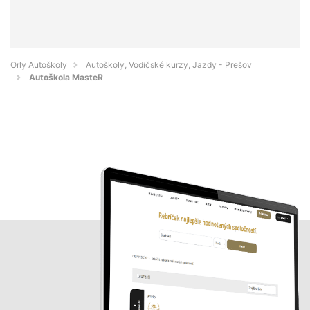
Orly Autoškoly
Autoškoly, Vodičské kurzy, Jazdy - Prešov
Autoškola MasteR