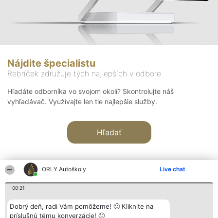
Nájdite špecialistu
Rebríček združuje tých najlepších v odbore
Hľadáte odborníka vo svojom okolí? Skontrolujte náš
vyhľadávač. Využívajte len tie najlepšie služby.
Hľadať
ORLY Autoškoly
Live chat
00:21
Organizátor hodnotenia
Hodnotenie
Kontakt
Dobrý deň, radi Vám pomôžeme! 🙂 Kliknite na
Bright Side Solutions sp. z o.
Laureáti
Kontakt
príslušnú tému konverzácie! 🙂