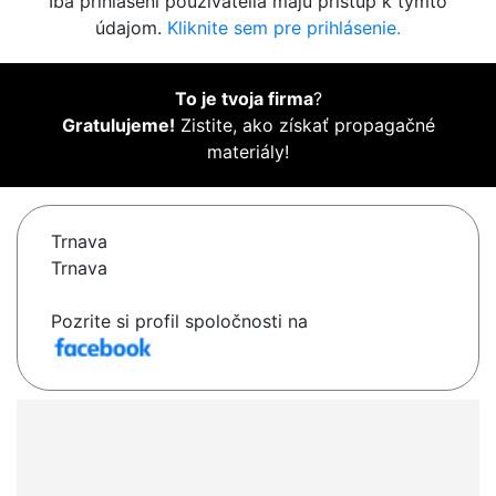
Iba prihlásení používatelia majú prístup k týmto
údajom.
Kliknite sem pre prihlásenie.
To je tvoja firma
?
Gratulujeme!
Zistite, ako získať propagačné
materiály!
Trnava
Trnava
Pozrite si profil spoločnosti na