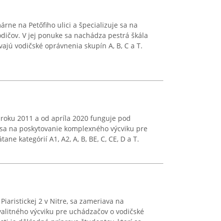
rne na Petőfiho ulici a špecializuje sa na
dičov. V jej ponuke sa nachádza pestrá škála
vajú vodičské oprávnenia skupín A, B, C a T.
 roku 2011 a od apríla 2020 funguje pod
sa na poskytovanie komplexného výcviku pre
ane kategórií A1, A2, A, B, BE, C, CE, D a T.
 Piaristickej 2 v Nitre, sa zameriava na
alitného výcviku pre uchádzačov o vodičské