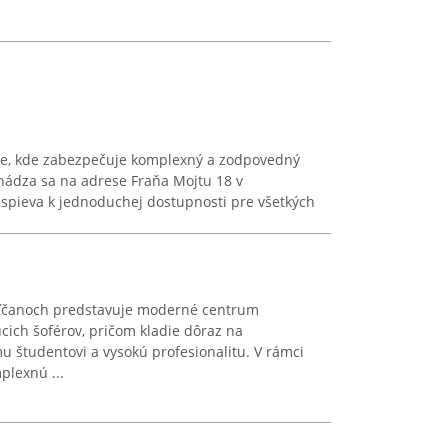
re, kde zabezpečuje komplexný a zodpovedný
hádza sa na adrese Fraňa Mojtu 18 v
ispieva k jednoduchej dostupnosti pre všetkých
oľčanoch predstavuje moderné centrum
ich šoférov, pričom kladie dôraz na
u študentovi a vysokú profesionalitu. V rámci
plexnú ...