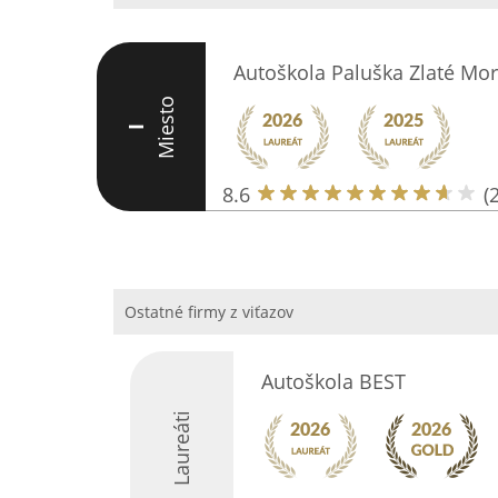
Autoškola Paluška Zlaté Mo
Miesto
I
8.6
(
Ostatné firmy z viťazov
Autoškola BEST
Laureáti