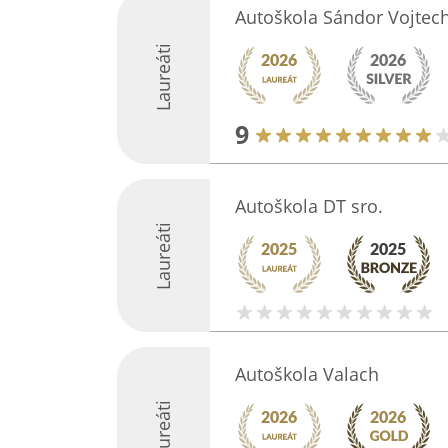
Autoškola Sándor Vojtec
Laureáti
9
Autoškola DT sro.
Laureáti
Autoškola Valach
Laureáti