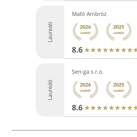
Maťó Ambróz
Laureáti
8.6
Sen-ga s.r.o.
Laureáti
8.6