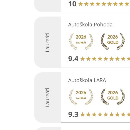
10
Autoškola Pohoda
Laureáti
9.4
Autoškola LARA
Laureáti
9.3