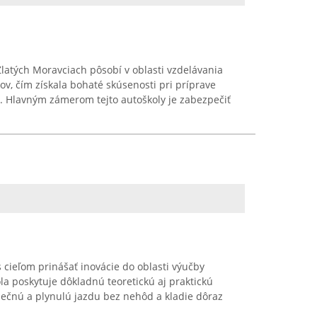
Zlatých Moravciach pôsobí v oblasti vzdelávania
ov, čím získala bohaté skúsenosti pri príprave
. Hlavným zámerom tejto autoškoly je zabezpečiť
 cieľom prinášať inovácie do oblasti výučby
la poskytuje dôkladnú teoretickú aj praktickú
pečnú a plynulú jazdu bez nehôd a kladie dôraz