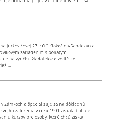
ti je dôkladná príprava študentov, ktorí sa
 na Jurkovičovej 27 v OC Klokočina-Sandokan a
výcvikovým zariadením s bohatými
izuje na výučbu žiadateľov o vodičské
ež ...
h Zámkoch a špecializuje sa na dôkladnú
svojho založenia v roku 1991 získala bohaté
vaniu kurzov pre osoby, ktoré chcú získať