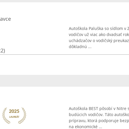
ravce
Autoškola Paluška so sídlom v 
vodičov už viac ako dvadsať rok
uchádzačov o vodičský preukaz
dôkladnú ...
22)
Autoškola BEST pôsobí v Nitre s
budúcich vodičov. Táto autoško
prípravu, ktorá podporuje bez
na ekonomické ...