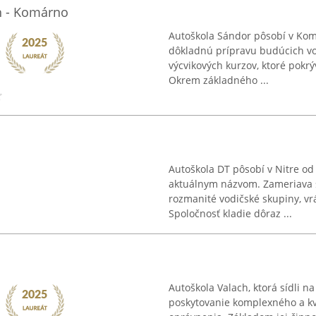
h - Komárno
Autoškola Sándor pôsobí v Komá
dôkladnú prípravu budúcich vo
výcvikových kurzov, ktoré pokrý
Okrem základného ...
Autoškola DT pôsobí v Nitre od
aktuálnym názvom. Zameriava 
rozmanité vodičské skupiny, vrát
Spoločnosť kladie dôraz ...
Autoškola Valach, ktorá sídli na
poskytovanie komplexného a kv