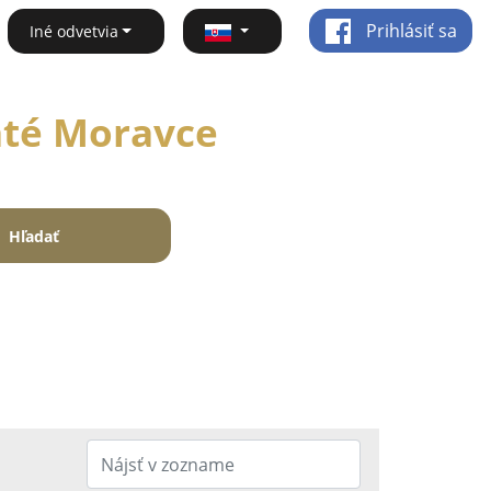
Prihlásiť sa
Iné odvetvia
laté Moravce
Hľadať