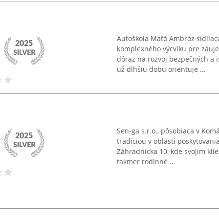
Autoškola Maťó Ambróz sídliaca
komplexného výcviku pre záuje
dôraz na rozvoj bezpečných a i
už dlhšiu dobu orientuje ...
Sen-ga s.r.o., pôsobiaca v Kom
tradíciou v oblasti poskytovani
Záhradnícka 10, kde svojím kli
takmer rodinné ...