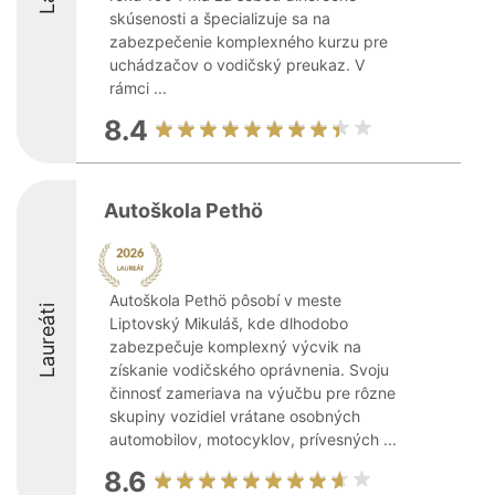
skúsenosti a špecializuje sa na
zabezpečenie komplexného kurzu pre
uchádzačov o vodičský preukaz. V
rámci ...
8.4
Autoškola Pethö
Autoškola Pethö pôsobí v meste
Laureáti
Liptovský Mikuláš, kde dlhodobo
zabezpečuje komplexný výcvik na
získanie vodičského oprávnenia. Svoju
činnosť zameriava na výučbu pre rôzne
skupiny vozidiel vrátane osobných
automobilov, motocyklov, prívesných ...
8.6