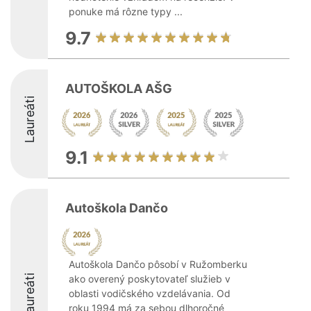
ponuke má rôzne typy ...
9.7
AUTOŠKOLA AŠG
Laureáti
9.1
Autoškola Dančo
Autoškola Dančo pôsobí v Ružomberku
Laureáti
ako overený poskytovateľ služieb v
oblasti vodičského vzdelávania. Od
roku 1994 má za sebou dlhoročné